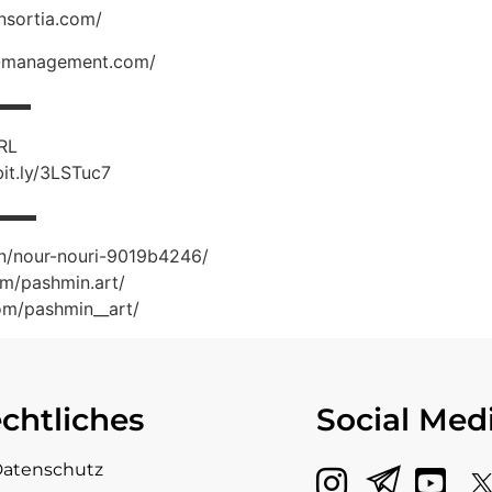
nsortia.com/
t-management.com/
▬▬▬
YRL
bit.ly/3LSTuc7
▬▬▬
in/nour-nouri-9019b4246/
m/pashmin.art/
om/pashmin__art/
chtliches
Social Med
atenschutz