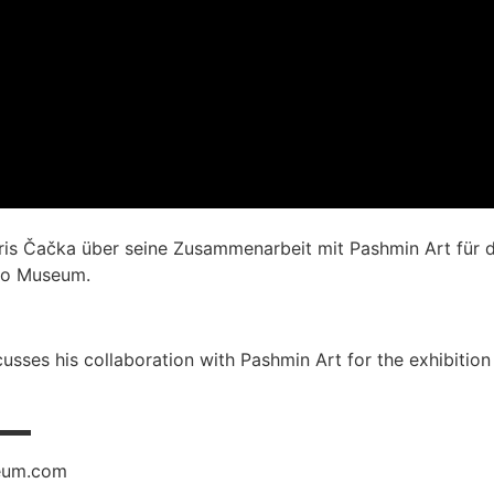
āris Čačka über seine Zusammenarbeit mit Pashmin Art für di
hko Museum.
scusses his collaboration with Pashmin Art for the exhibitio
▬▬▬
seum.com