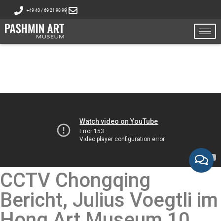
+49 40 / 69 21 98 99
CCTV Chongqing
Bericht, Julius Voegtli im
Hong Art Museum 10