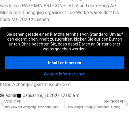
wurde von PASHMIN ART CONSORTIA und dem Hong Art
Museum in Chongqing organisiert. Die Werke waren dort bis
Ende Mai 2020 zu sehen.
Sie sehen gerade einen Platzhalterinhalt von
Standard
. Um auf
den eigentlichen Inhalt zuzugreifen, klicken Sie auf den Button
unten. Bitte beachten Sie, dass dabei Daten an Drittanbieter
weitergegeben werden.
Inhalt entsperren
Weitere Informationen
https://chongqing-artmuseum.com
admin
Januar 18, 2020
12:00 a.m.
VORIGER
NÄCHSTER
Interview mit Wolfgang Rudischhauser, Generalkonsul Deutschlands (in Chengdu) | Pashmin Art | Chongqing 2020
Julius Voegtli, Hong Art Museum, Chongqing Internationale Ausstellung für moderne und zeitgenössische Kunst 2020