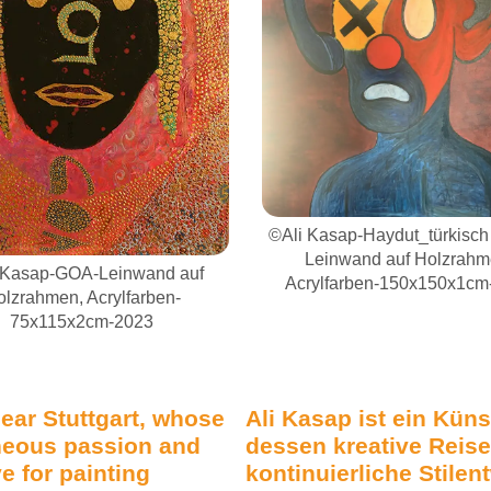
©Ali Kasap-Red Line-Leinw
Holzrahmen, Acrylfarb
150x150x2cm-2023
sap-Haydut_türkisch Bandit-
inwand auf Holzrahmen,
lfarben-150x150x1cm-2025
near Stuttgart, whose
Ali Kasap
ist ein Küns
neous passion and
dessen kreative Reis
e for painting
kontinuierliche Stilen