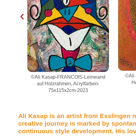
©Ali Ka
Le
©Ali Kasap-GOA-Leinwand auf
inwand
Acry
Holzrahmen, Acrylfarben-
ben-
75x115x2cm-2023
Ali Kasap
is an artist from Esslingen 
creative journey is marked by sponta
continuous style development. His lov