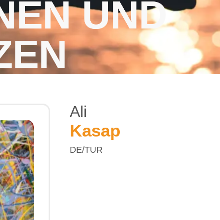
NEN UND
ZEN
Ali
Kasap
DE/TUR