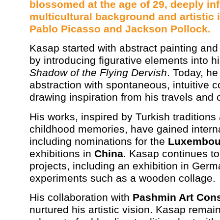
blossomed at the age of 29, deeply in
multicultural background and artistic 
Pablo Picasso
and
Jackson Pollock
.
Kasap started with abstract painting and
by introducing figurative elements into h
Shadow of the Flying Dervish
. Today, he
abstraction with spontaneous, intuitive c
drawing inspiration from his travels and 
His works, inspired by Turkish traditions
childhood memories, have gained interna
including nominations for the
Luxembour
exhibitions in
China
. Kasap continues t
projects, including an exhibition in Ger
experiments such as a wooden collage.
His collaboration with
Pashmin Art Cons
nurtured his artistic vision. Kasap remai