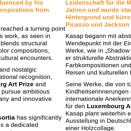
fluenced by his
Leidenschaft für die M
inspirations from
Jahren und wurde star
Hintergrund und küns
Picasso
und
Jackson 
 reached a turning point
is work, as seen in
Kasap begann mit abstr
 blends structural
Wendepunkt mit der Ein
olor compositions,
Werke, wie in „Shadow 
cultural encounters.
er strukturelle Abstrakt
Farbkompositionen und i
 and nostalgic
Reisen und kulturelle
tional recognition,
g Art Prize
and
Seine Werke, die von t
o pursue ambitious
Kindheitserinnerungen i
many and innovative
internationale Anerke
für den
Luxembourg Ar
Kasap plant weiterhin e
ortia
has significantly
Ausstellung in Deutsch
ns a dedicated
einer Holzcollage.