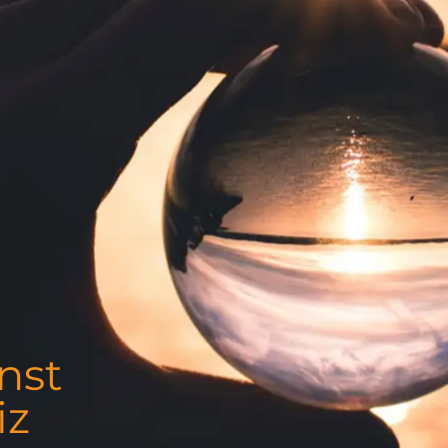
nst
iz