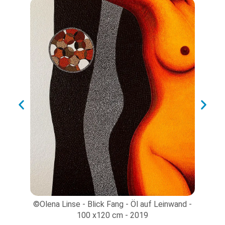
©Ol
©Olena Linse - Blick Fang - Öl auf Leinwand -
ns -
100 x120 cm - 2019