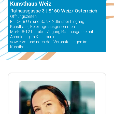
Kunsthaus Weiz
Rathausgasse 3 | 8160 Weiz/ Österreich
Öffnungszeiten
Fr 15-18 Uhr und Sa 9-12Uhr über Eingang
Kunsthaus, Feiertage ausgenommen
Mo-Fr 8-12 Uhr über Zugang Rathausgasse mit
Anmeldung im Kulturbüro
sowie vor und nach den Veranstaltungen im
Kunsthaus