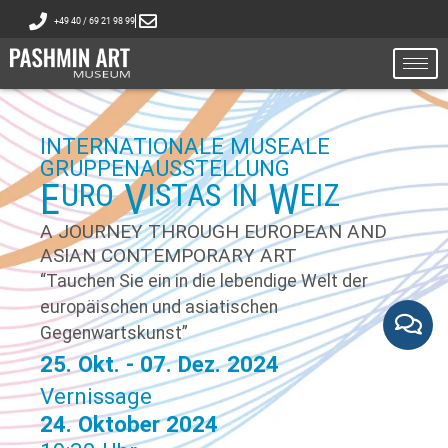
+49 40 / 69 21 98 99
INTERNATIONALE MUSEALE
GRUPPENAUSSTELLUNG
E
V
W
URO
ISTAS
IN
EIZ
A JOURNEY THROUGH EUROPEAN AND
ASIAN CONTEMPORARY ART
“Tauchen Sie ein in die lebendige Welt der
europäischen und asiatischen
Gegenwartskunst”
25. Okt. - 07. Dez. 2024
Vernissage
24. Oktober 2024