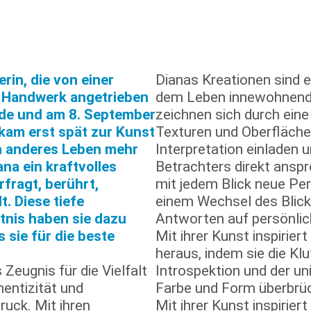
rin, die von einer
Dianas Kreationen sind e
hr Handwerk angetrieben
dem Leben innewohnende
nde und am 8. September
zeichnen sich durch eine 
kam erst spät zur Kunst
Texturen und Oberflächen
n anderes Leben mehr
Interpretation einladen 
ana ein kraftvolles
Betrachters direkt anspr
fragt, berührt,
mit jedem Blick neue Pe
t. Diese tiefe
einem Wechsel des Blickwi
tnis haben sie dazu
Antworten auf persönlic
 sie für die beste
Mit ihrer Kunst inspirier
heraus, indem sie die Kl
 Zeugnis für die Vielfalt
Introspektion und der un
entizität und
Farbe und Form überbrüc
uck. Mit ihren
Mit ihrer Kunst inspirier