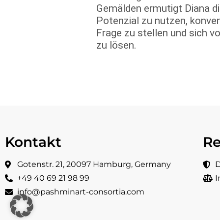
Gemälden ermutigt Diana die
Potenzial zu nutzen, konven
Frage zu stellen und sich 
zu lösen.
Kontakt
Re
Gotenstr. 21, 20097 Hamburg, Germany
D
+49 40 69 21 98 99
info@pashminart-consortia.com