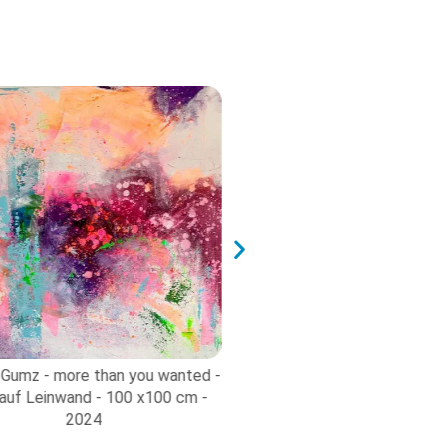
Gumz - more than you wanted -
©Diana Gumz - swan- Ac
 auf Leinwand - 100 x100 cm -
Leinwand - 80 x80 cm 
2024