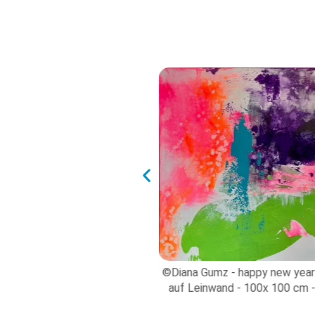
umz - big smile -Acryl auf
©Diana Gumz - happy new year 
nd - 100 x100 cm -2024
auf Leinwand - 100x 100 cm 