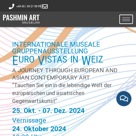
+49 40 / 69 21 98 99
INTERNATIONALE MUSEALE
GRUPPENAUSSTELLUNG
E
V
W
URO
ISTAS
IN
EIZ
A JOURNEY THROUGH EUROPEAN AND
ASIAN CONTEMPORARY ART
“Tauchen Sie ein in die lebendige Welt der
europäischen und asiatischen
Gegenwartskunst”
25. Okt. - 07. Dez. 2024
Vernissage
24. Oktober 2024