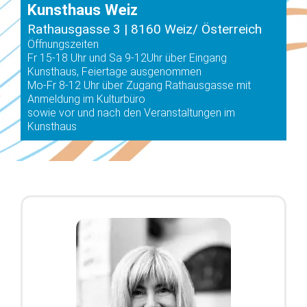
Kunsthaus Weiz
Rathausgasse 3 | 8160 Weiz/ Österreich
Öffnungszeiten
Fr 15-18 Uhr und Sa 9-12Uhr über Eingang
Kunsthaus, Feiertage ausgenommen
Mo-Fr 8-12 Uhr über Zugang Rathausgasse mit
Anmeldung im Kulturbüro
sowie vor und nach den Veranstaltungen im
Kunsthaus