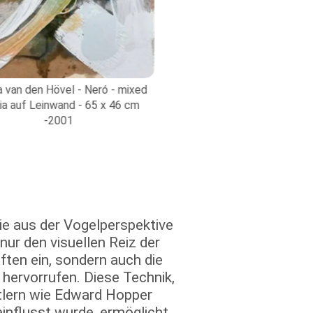
 van den Hövel - Neró - mixed
©Anna van den Hövel - Pl
a auf Leinwand - 65 x 46 cm
Sura in Grisons - mixed 
-2001
leinwand - 65 x 46 cm
ie aus der Vogelperspektive
nur den visuellen Reiz der
ten ein, sondern auch die
 hervorrufen. Diese Technik,
tlern wie Edward Hopper
influsst wurde, ermöglicht