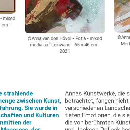
 - mixed
5 cm -
©Anna
©Anna van den Hövel - Fotiá - mixed
Medi
media auf Leinwand - 65 x 46 cm -
2021
e strahlende
Annas Kunstwerke, die s
menge zwischen Kunst,
betrachtet, fangen nicht 
fahrung. Sie wurde in
verschiedenen Landschaf
dschaften und Kulturen
tiefen Emotionen, die sie
nmitten der
die von berühmten Küns
 Menorcas, der
und Jackson Pollock bee