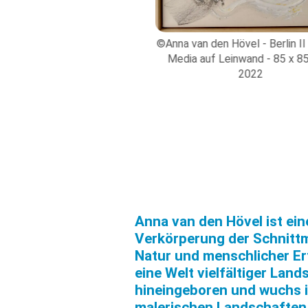
©Anna van den Hövel - Berlin II
den Hövel - Berlin I - mixed
Media auf Leinwand - 85 x 8
f Leinwand - 85 x 85 cm -
2022
2022
Anna van den Hövel ist ein
Verkörperung der Schnitt
Natur und menschlicher Er
eine Welt vielfältiger Lan
hineingeboren und wuchs i
malerischen Landschaften