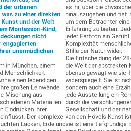
d der urbanen
es ihr, über die physisch
was zu einer direkten
hinauszugehen und tief i
 Kunst und der Welt
um dem Betrachter eine
nem Montessori-Kind,
Erfahrung zu bieten. Jede
ntdeckungen nicht
jeder Farbton ein Gefühl 
r engagierten
Komplexität menschliche
 ihrer unermüdlichen
Stille der Natur wider.
Die Entscheidung der 28-j
kum in München, einem
die Welt der abstrakten M
nd Menschlichkeit
ebenso gewagt wie sie i
na einen lebendigen
widerspiegelt. Sie ist nic
 ihre großen Leinwände.
sondern auch eine Erzähle
ine Mischung aus
jede Ausstellung ein Rom
schiedenen Materialien
durch die verschlungene
en Eindrücken ihrer
Gesellschaft und der nat
eeinflusst. Der komplexe
van den Hövels Kunst ist 
auchten Lacken, Erde und
sie ist eine tiefgründige