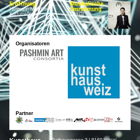
Eröffnung
Musikalische
Hermann Mauritsch,
Umrahmung
Kulturreferent
SAEDI
Organisatoren
Partner