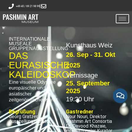
+49 40 / 69 21 98 99
INTERNATIONALE
MUSEALE
Kunsthaus Weiz
GRUPPENAUSSTELLUNG
DAS
26. Sep - 31. Okt
EURASISCHE
2025
KALEIDOSKOP
Vernissage
Eine visuelle Odyssee
25. September
europäischer und
2025
asiatischer
19:30 Uhr
zeitgenössischer Kunst
Begrüßung
Gastredner
Georg Gratzer,
Nour Nouri, Direktor
Ausstellungskurator
Pashmin Art Consortia
Dr. Davood Khazaie,
internationaler Kurator